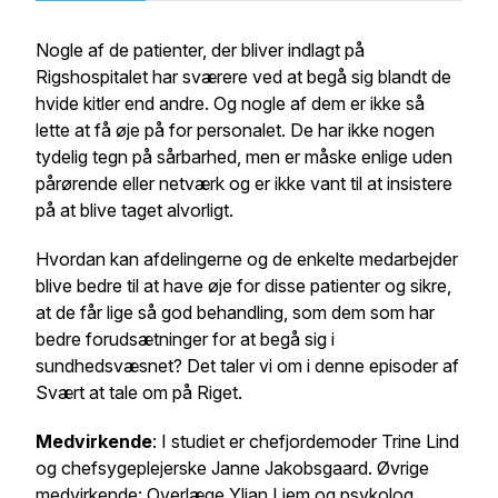
Nogle af de patienter, der bliver indlagt på
Rigshospitalet har sværere ved at begå sig blandt de
hvide kitler end andre. Og nogle af dem er ikke så
lette at få øje på for personalet. De har ikke nogen
tydelig tegn på sårbarhed, men er måske enlige uden
pårørende eller netværk og er ikke vant til at insistere
på at blive taget alvorligt.
Hvordan kan afdelingerne og de enkelte medarbejder
blive bedre til at have øje for disse patienter og sikre,
at de får lige så god behandling, som dem som har
bedre forudsætninger for at begå sig i
sundhedsvæsnet? Det taler vi om i denne episoder af
Svært at tale om på Riget.
Medvirkende
: I studiet er chefjordemoder Trine Lind
og chefsygeplejerske Janne Jakobsgaard. Øvrige
medvirkende: Overlæge Ylian Liem og psykolog