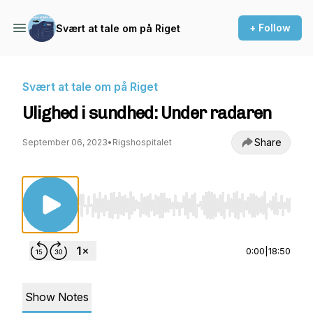
+ Follow
Svært at tale om på Riget
Svært at tale om på Riget
Ulighed i sundhed: Under radaren
Share
September 06, 2023
•
Rigshospitalet
Use Left/Right to seek, Home/End to jump to st
0:00
|
18:50
Show Notes